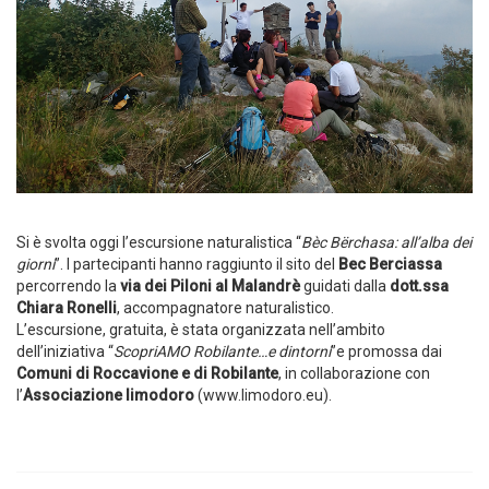
Si è svolta oggi l’escursione naturalistica “
Bèc Bërchasa: all’alba dei
giorni
”. I partecipanti hanno raggiunto il sito del
Bec Berciassa
percorrendo la
via dei Piloni al Malandrè
guidati dalla
dott.ssa
Chiara Ronelli
, accompagnatore naturalistico.
L’escursione, gratuita, è stata organizzata nell’ambito
dell’iniziativa “
ScopriAMO Robilante…e dintorni
”e promossa dai
Comuni di Roccavione e di Robilante
, in collaborazione con
l’
Associazione limodoro
(www.limodoro.eu).