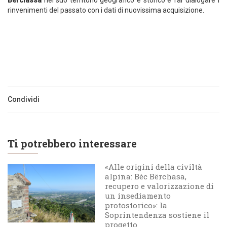
Berciassa
nel suo territorio geografico e storico e far dialogare i
rinvenimenti del passato con i dati di nuovissima acquisizione.
Condividi
Ti potrebbero interessare
«Alle origini della civiltà
alpina: Bèc Bërchasa,
recupero e valorizzazione di
un insediamento
protostorico»: la
Soprintendenza sostiene il
progetto